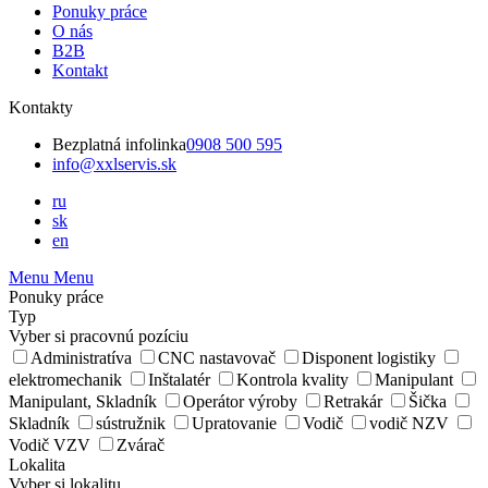
Ponuky práce
O nás
B2B
Kontakt
Kontakty
Bezplatná infolinka
0908 500 595
info@xxlservis.sk
ru
sk
en
Menu
Menu
Ponuky práce
Typ
Vyber si pracovnú pozíciu
Administratíva
CNC nastavovač
Disponent logistiky
elektromechanik
Inštalatér
Kontrola kvality
Manipulant
Manipulant, Skladník
Operátor výroby
Retrakár
Šička
Skladník
sústružnik
Upratovanie
Vodič
vodič NZV
Vodič VZV
Zvárač
Lokalita
Vyber si lokalitu