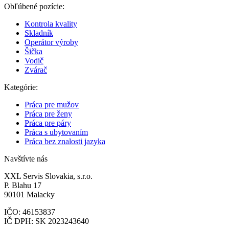
Obľúbené pozície:
Kontrola kvality
Skladník
Operátor výroby
Šička
Vodič
Zvárač
Kategórie:
Práca pre mužov
Práca pre ženy
Práca pre páry
Práca s ubytovaním
Práca bez znalosti jazyka
Navštívte nás
XXL Servis Slovakia, s.r.o.
P. Blahu 17
90101 Malacky
IČO: 46153837
IČ DPH: SK 2023243640