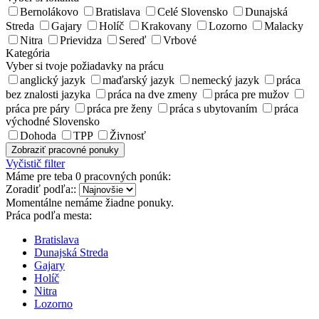
Bernolákovo
Bratislava
Celé Slovensko
Dunajská
Streda
Gajary
Holíč
Krakovany
Lozorno
Malacky
Nitra
Prievidza
Sereď
Vrbové
Kategória
Vyber si tvoje požiadavky na prácu
anglický jazyk
maďarský jazyk
nemecký jazyk
práca
bez znalosti jazyka
práca na dve zmeny
práca pre mužov
práca pre páry
práca pre ženy
práca s ubytovaním
práca
východné Slovensko
Dohoda
TPP
Živnosť
Zobraziť pracovné ponuky
Vyčistič filter
Máme pre teba
0 pracovných ponúk
:
Zoradiť podľa::
Momentálne nemáme žiadne ponuky.
Práca podľa mesta:
Bratislava
Dunajská Streda
Gajary
Holíč
Nitra
Lozorno